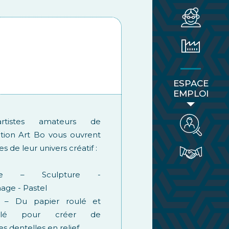
ESPACE
EMPLOI
rtistes amateurs de
iation Art Bo vous ouvrent
es de leur univers créatif :
ure – Sculpture -
age - Pastel
ng – Du papier roulé et
blé pour créer de
es dentelles en relief.