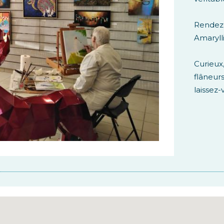
Rendez-
Amarylli
Curieu
flâneur
laissez-