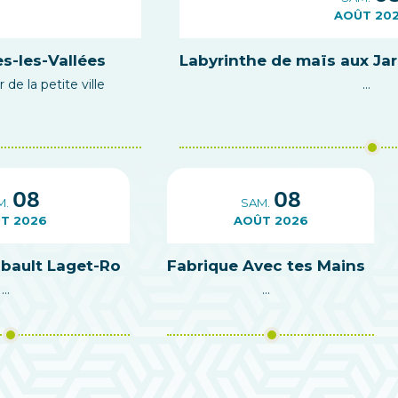
AOÛT 20
s-les-Vallées
Labyrinthe de maïs aux Ja
de la petite ville
...
08
08
M.
SAM.
T 2026
AOÛT 2026
ibault Laget-Ro
Fabrique Avec tes Mains
...
...