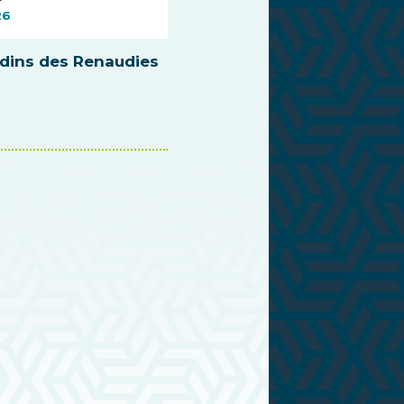
26
rdins des Renaudies