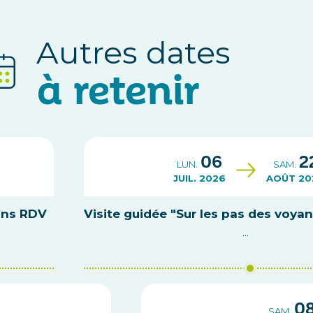
Autres dates
à retenir
06
2
LUN.
SAM.
JUIL. 2026
AOÛT 20
ans RDV
Visite guidée "Sur les pas des voya
...
0
SAM.