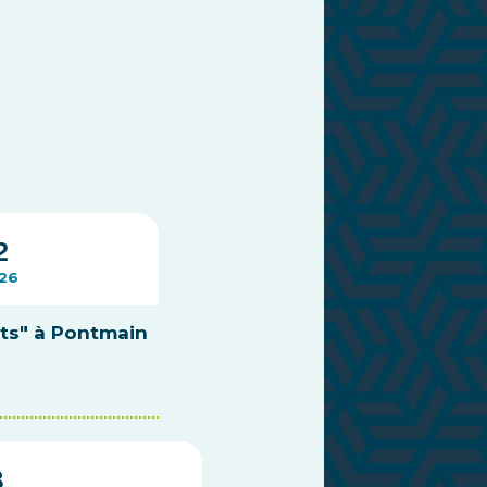
2
26
nts" à Pontmain
8