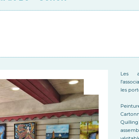
Les a
l'assoc
les port
Peint
Cartonn
Quilli
assem
véritabl