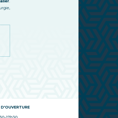
alier
.
rgie,
 D'OUVERTURE
h30-17h30