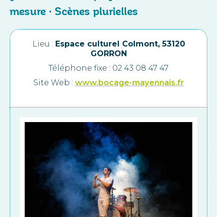
mesure · Scènes plurielles
Lieu :
Espace culturel Colmont, 53120
GORRON
Téléphone fixe : 02 43 08 47 47
Site Web :
www.bocage-mayennais.fr