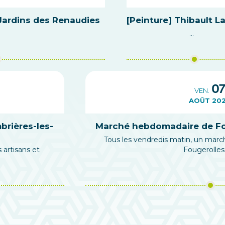
Jardins des Renaudies
[Peinture] Thibault L
...
0
VEN.
AOÛT 20
brières-les-
Marché hebdomadaire de Fou
Tous les vendredis matin, un marc
 artisans et
Fougerolles .