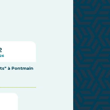
2
26
nts" à Pontmain