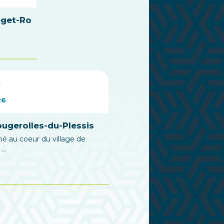
aget-Ro
7
26
gerolles-du-Plessis
hé au coeur du village de
..