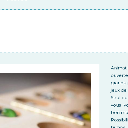
Animat
ouverte
grands-
jeux de 
Seul ou
vous v
bon mo
Possib
temps 