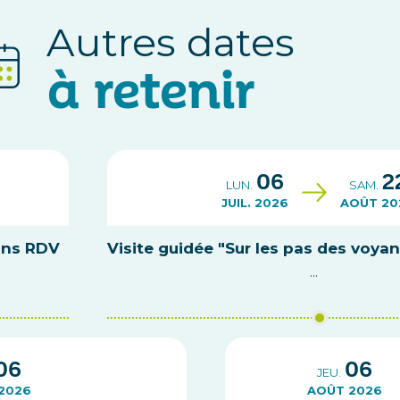
Autres dates
à retenir
06
2
LUN.
SAM.
JUIL. 2026
AOÛT 20
ans RDV
Visite guidée "Sur les pas des voya
...
06
06
JEU.
2026
AOÛT 2026