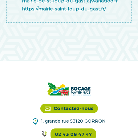
mairie-de-st-loup-du-gast[a]wanadoo.fr
https://mairie-saint-loup-du-gast.fr/
Contactez-nous
1, grande rue 53120 GORRON
02 43 08 47 47