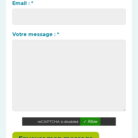
Email : *
Votre message : *
reCAPTCHA is disabled.
✓ Allow