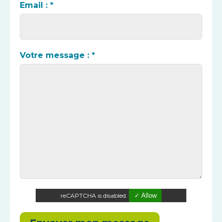
Email : *
Votre message : *
reCAPTCHA is disabled.
✓ Allow